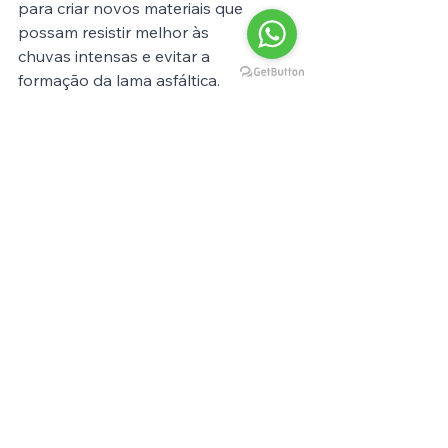
para criar novos materiais que 
possam resistir melhor às 
chuvas intensas e evitar a 
formação da lama asfáltica.
Conclusão
Em resumo, a lama asfáltica é 
um problema sério que afeta as 
estradas de São Paulo e causa 
diversos problemas para os 
motoristas. No entanto, as 
autoridades de trânsito estão 
trabalhando para combater 
este problema, adotando 
diversas medidas para evitar a 
sua formação e minimizar os 
seus efeitos. Se você é um 