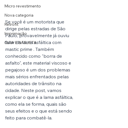
Micro revestimento
Nova categoria
Se você é um motorista que 
Retrofit
dirige pelas estradas de São 
Imprimação
Paulo, provavelmente já ouviu 
falar da lama asfáltica com 
GUIA E SARJETA
mastic prime . Também 
conhecido como "borra de 
asfalto", este material viscoso e 
pegajoso é um dos problemas 
mais sérios enfrentados pelas 
autoridades de trânsito na 
cidade. Neste post, vamos 
explicar o que é a lama asfáltica, 
como ela se forma, quais são 
seus efeitos e o que está sendo 
feito para combatê-la.