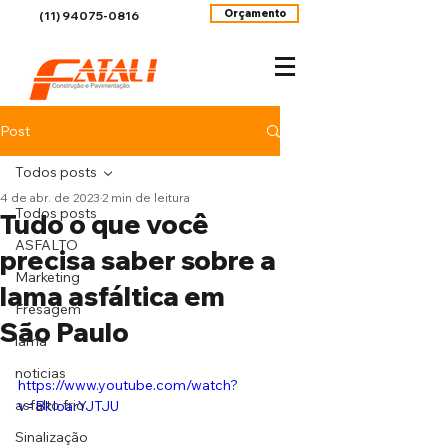
Orçamento
(11) 94075-0816
Post
Todos posts
4 de abr. de 2023
2 min de leitura
Todos posts
Tudo o que você
ASFALTO
precisa saber sobre a
Marketing
lama asfáltica em
Fresagem
São Paulo
lama
noticias
https://www.youtube.com/watch?
asfalto frio
v=BkIoarYJTJU
Sinalização