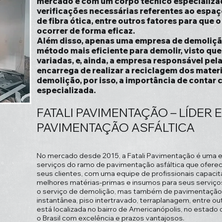
mercado e com um corpo técnico especializad
verificações necessárias referentes ao espaço,
de fibra ótica, entre outros fatores para que
ocorrer de forma eficaz.
Além disso, apenas uma empresa de demolição
método mais eficiente para demolir, visto que
variadas, e, ainda, a empresa responsável pe
encarrega de realizar a reciclagem dos materi
demolição, por isso, a importância de contar
especializada.
FATALI PAVIMENTAÇÃO – LÍDER 
PAVIMENTAÇÃO ASFÁLTICA
No mercado desde 2015, a Fatali Pavimentação é uma 
serviços do ramo de pavimentação asfáltica que ofere
seus clientes, com uma equipe de profissionais capacit
melhores matérias-primas e insumos para seus serviç
o serviço de demolição, mas também de pavimentação 
instantânea, piso intertravado, terraplanagem, entre ou
está localizada no bairro de Americanópolis, no estado
o Brasil com excelência e prazos vantajosos.