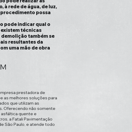
o pode realizar as
 à rede de água, de luz,
 o procedimento possa
 pode indicar qual o
 existem técnicas
la demolição também se
ais resultantes da
 com uma mão de obra
EM
empresa prestadora de
ce as melhores soluções para
ados que utilizam as
os. Oferecendo não somente
asfáltica quente e
tros, a Fatali Pavimentação
 de São Paulo, e atende todo