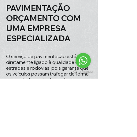
PAVIMENTAÇÃO
ORÇAMENTO COM
UMA EMPRESA
ESPECIALIZADA
O serviço de pavimentação está
diretamente ligado à qualidade das
estradas e rodovias, pois garante que
os veículos possam trafegar de forma
segura, independentemente das
condições climáticas, além disso,
oferece alta resistência, o que evita
buracos que também podem causar
acidentes. Por esses motivos é
importante contar com uma empresa
especializada ao buscar por
pavimentação orçamento.
Ao pesquisar no mercado por
pavimentação orçamento vantajoso, é