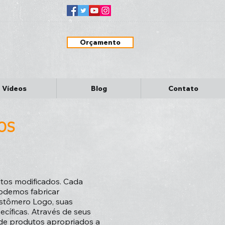
Orçamento
Vídeos
Blog
Contato
os
altos modificados. Cada
 Podemos fabricar
stômero Logo, suas
cíficas. Através de seus
 de produtos apropriados a