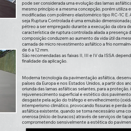
pode ser considerada uma evolução das lamas asfáltica
mesmo princípio e a mesma concepção, porém utiliza e
modificadas com polímero elastomérico tipo RC-1C E. A
seja Ruptura Controlada é uma emulsão dimensionada p
pétreo a ser empregado durante a execução da obra 
característica de ruptura controlada aliada a presença
composição conduzem ao aumento da vida útil da mesm
camada de micro revestimento asfáltico a frio normal
de 6 a 12 mm.
São recomendadas as faixas II, III e IV da ISSA depe
finalidade da aplicação.
Moderna tecnologia da pavimentação asfáltica, desen
países da Europa e nos Estados Unidos, a partir dos ano
oriunda das lamas asfálticas selantes, para a proteção
rejuvenescimento superficial e estético dos pavimentos
desgaste pela ação do tráfego e envelhecimento (oxi
intemperismo climático, provocando fissuras e perda 
asfáltica existente, quando se torna necessário uma c
onerosa (início de buracos) através de serviços de ta
comprometendo sensivelmente a estética do pavimen