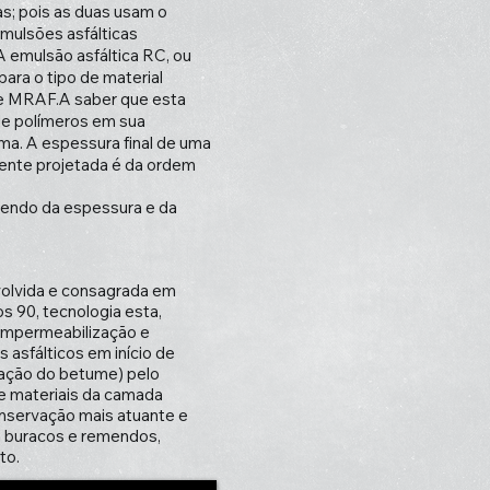
s; pois as duas usam o
mulsões asfálticas
 emulsão asfáltica RC, ou
ara o tipo de material
de MRAF.A saber que esta
 de polímeros em sua
a. A espessura final de uma
mente projetada é da ordem
ndendo da espessura e da
volvida e consagrada em
s 90, tecnologia esta,
, impermeabilização e
 asfálticos em início de
dação do betume) pelo
de materiais da camada
onservação mais atuante e
pa buracos e remendos,
to.