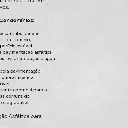
 estética atraente,
vos.
 Condomínios:
a contribui para a
do condomínio,
rfície estável.
 pavimentação asfáltica
es, evitando poças d'água
 pela pavimentação
do uma atmosfera
óvel.
iente contribui para a
reas comuns do
 e agradável.
ão Asfáltica para