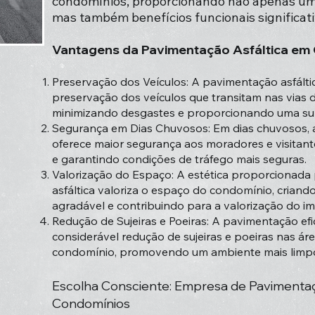
condomínios, proporcionando não apenas uma
mas também benefícios funcionais significati
Vantagens da Pavimentação Asfáltica em
Preservação dos Veículos: A pavimentação asfáltic
preservação dos veículos que transitam nas vias 
minimizando desgastes e proporcionando uma supe
Segurança em Dias Chuvosos: Em dias chuvosos, a
oferece maior segurança aos moradores e visitant
e garantindo condições de tráfego mais seguras.
Valorização do Espaço: A estética proporcionada
asfáltica valoriza o espaço do condomínio, crian
agradável e contribuindo para a valorização do im
Redução de Sujeiras e Poeiras: A pavimentação efic
considerável redução de sujeiras e poeiras nas á
condomínio, promovendo um ambiente mais limpo
Escolha Consciente: Empresa de Pavimentaç
Condomíni
os