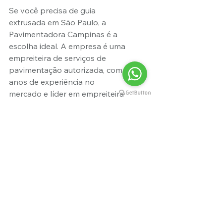
Se você precisa de guia 
extrusada em São Paulo, a 
Pavimentadora Campinas é a 
escolha ideal. A empresa é uma 
empreiteira de serviços de 
pavimentação autorizada, com 
anos de experiência no 
mercado e líder em empreiteira 
de serviços de pavimentação 
desde 2019. Com mão de obra 
especializada, maquinário 
moderno e todas as expertises 
necessárias, a Pavimentadora 
Campinas realiza o serviço de 
instalação da guia extrusada em 
pequenos e longos trajetos 
com agilidade e qualidade.