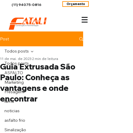
Orçamento
(11) 94075-0816
Post
Todos posts
11 de mai. de 2023
2 min de leitura
Todos posts
Guia Extrusada São
ASFALTO
Paulo: Conheça as
Marketing
vantagens e onde
Fresagem
encontrar
lama
noticias
asfalto frio
Sinalização