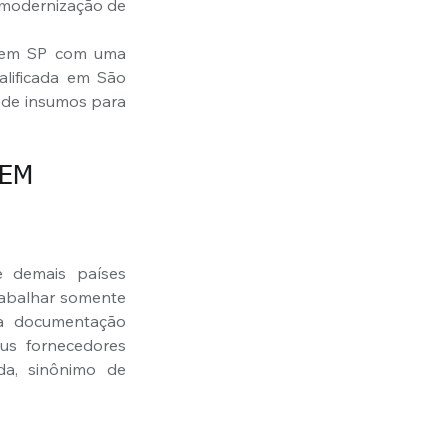
 modernização de 
 em SP com uma 
lificada em São 
 de insumos para 
EM 
 demais países 
rabalhar somente 
a documentação 
s fornecedores 
a, sinônimo de 