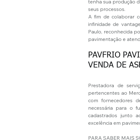
tenha sua produção de
seus processos.
A fim de colaborar 
infinidade de vantag
Paulo, reconhecida por
pavimentação e atend
PAVFRIO PAV
VENDA DE AS
Prestadora de servi
pertencentes ao Merco
com fornecedores d
necessária para o f
cadastrados junto a
excelência em pavimen
PARA SABER MAIS S