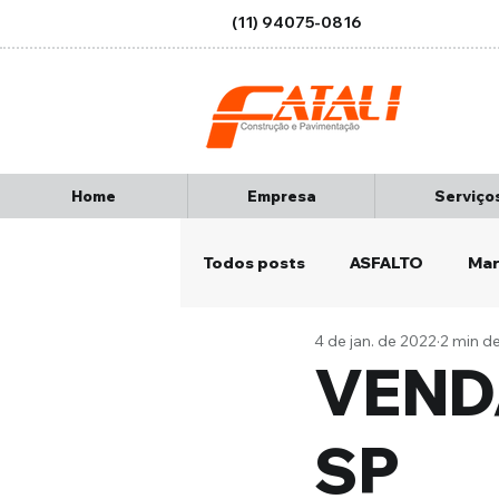
(11) 94075-0816
Home
Empresa
Serviço
Todos posts
ASFALTO
Mar
4 de jan. de 2022
2 min de
Micro revestimento
Nova 
VEND
SP