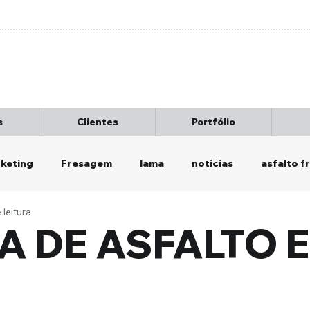
s
Clientes
Portfólio
keting
Fresagem
lama
noticias
asfalto fr
 leitura
categoria
Retrofit
Imprimação
GUIA E SARJE
A DE ASFALTO 