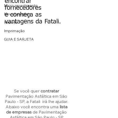
encontrar 
Micro revestimento
fornecedores
Nova categoria
e conheça as 
vantagens da Fatali.
Retrofit
Imprimação
GUIA E SARJETA
Se você quer 
contratar
Pavimentação Asfáltica em São 
Paulo - SP, a Fatali  irá lhe ajudar. 
Abaixo você encontra uma 
lista 
de empresas
 de Pavimentação 
Asfáltica em São Paulo - SP.