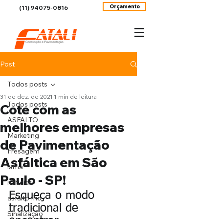
Orçamento
(11) 94075-0816
Post
Todos posts
31 de dez. de 2021
1 min de leitura
Todos posts
Cote com as
ASFALTO
melhores empresas
Marketing
de Pavimentação
Fresagem
Asfáltica em São
lama
Paulo - SP!
noticias
Esqueça o modo 
asfalto frio
tradicional de 
Sinalização