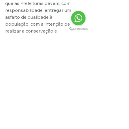
que as Prefeituras devem, com 
responsabilidade, entregar um 
asfalto de qualidade à 
população, com a intenção de 
realizar a conservação e 
sinalização dos ambientes 
urbanos. Essa demanda por 
investimentos reflete-se 
diretamente na economia, na 
saúde e no bem-estar da 
comunidade.
A Constituição Federal 
Brasileira defende que os 
municípios financiem a 
pavimentação das ruas por 
meio do Imposto sobre a 
Propriedade Predial e Territorial 
Urbana (IPTU). Além disso, ela 