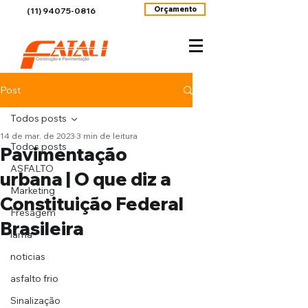
Orçamento
(11) 94075-0816
Post
Todos posts
14 de mar. de 2023
3 min de leitura
Todos posts
Pavimentação
ASFALTO
urbana | O que diz a
Marketing
Constituição Federal
Fresagem
Brasileira
lama
noticias
asfalto frio
Sinalização