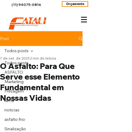
Orçamento
(11) 94075-0816
Post
Todos posts
7 de set. de 2023
2 min de leitura
Todos posts
O Asfalto: Para Que
ASFALTO
Serve esse Elemento
Marketing
Fundamental em
Fresagem
Nossas Vidas
lama
noticias
asfalto frio
Sinalização