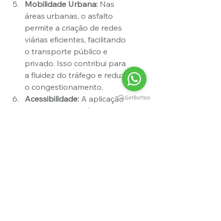
Mobilidade Urbana:
 Nas 
áreas urbanas, o asfalto 
permite a criação de redes 
viárias eficientes, facilitando 
o transporte público e 
privado. Isso contribui para 
a fluidez do tráfego e reduz 
o congestionamento.
Acessibilidade:
 A aplicação 
do asfalto torna áreas 
previamente inacessíveis 
devido a terrenos 
acidentados ou 
desfavoráveis acessíveis, 
melhorando a 
conectividade entre 
diferentes regiões.
Conforto do Usuário:
 A 
suavidade da superfície 