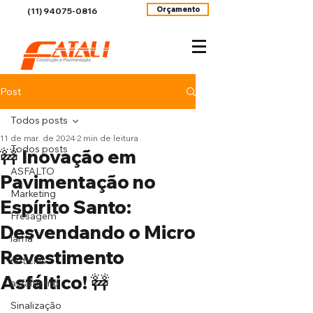
Orçamento
(11) 94075-0816
Post
Todos posts
11 de mar. de 2024
2 min de leitura
Todos posts
🚧 Inovação em
ASFALTO
Pavimentação no
Marketing
Espírito Santo:
Fresagem
Desvendando o Micro
lama
Revestimento
noticias
Asfáltico! 🚧
asfalto frio
Sinalização