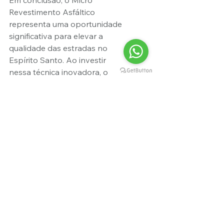
Em conclusão, o Micro 
Revestimento Asfáltico 
representa uma oportunidade 
significativa para elevar a 
qualidade das estradas no 
Espírito Santo. Ao investir 
nessa técnica inovadora, o 
estado não apenas melhora a 
experiência dos motoristas, mas 
também promove a 
sustentabilidade e a eficiência 
na manutenção das vias. As 
figurinhas abaixo resumem os 
benefícios dessa escolha 
estratégica. 🚗✨
Se você está comprometido 
com o desenvolvimento e 