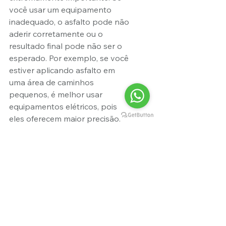
você usar um equipamento 
inadequado, o asfalto pode não 
aderir corretamente ou o 
resultado final pode não ser o 
esperado. Por exemplo, se você 
estiver aplicando asfalto em 
uma área de caminhos 
pequenos, é melhor usar 
equipamentos elétricos, pois 
eles oferecem maior precisão. 
Se você estiver trabalhando em 
uma álarea mais ampla, será 
melhor usar equipamentos a 
motor.
Certifique-se de que o 
equipamento que você está 
usando está em boas 