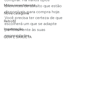
Micro revestimento
diferentes de asfalto que estão 
disponíveis para compra hoje. 
Nova categoria
Você precisa ter certeza de que 
Retrofit
escolherá um que se adapte 
Imprimação
perfeitamente às suas 
necessidades.
GUIA E SARJETA