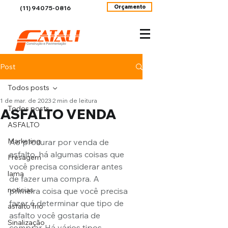
Orçamento
(11) 94075-0816
Post
Todos posts
1 de mar. de 2023
2 min de leitura
Todos posts
ASFALTO VENDA
ASFALTO
Marketing
Ao procurar por venda de 
asfalto, há algumas coisas que 
Fresagem
você precisa considerar antes 
lama
de fazer uma compra. A 
noticias
primeira coisa que você precisa 
fazer é determinar que tipo de 
asfalto frio
asfalto você gostaria de 
Sinalização
comprar. Há vários tipos 