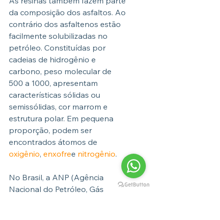
As resinas também fazem parte 
da composição dos asfaltos. Ao 
contrário dos asfaltenos estão 
facilmente solubilizadas no 
petróleo. Constituídas por 
cadeias de hidrogênio e 
carbono, peso molecular de 
500 a 1000, apresentam 
características sólidas ou 
semissólidas, cor marrom e 
estrutura polar. Em pequena 
proporção, podem ser 
encontrados átomos de 
oxigênio
, 
enxofre
e 
nitrogênio
.
No Brasil, a ANP (Agência 
Nacional do Petróleo, Gás 
Natural e Biocombustíveis) é 
responsável pela 