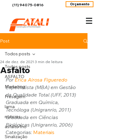
Orçamento
(11) 94075-0816
Post
Todos posts
24 de dez. de 2021
3 min de leitura
Todos posts
Asfalto
ASFALTO
Por 
Erica Airosa Figueredo
Marketing
Especialista (MBA) em Gestão 
da Qualidade Total (UFF, 2013)
Fresagem
Graduada em Química, 
lama
Tecnóloga (Unigranrio, 2011)
noticias
Graduada em Ciências 
Biológicas (Unigranrio, 2006)
asfalto frio
Categorias: 
Materiais
Sinalização