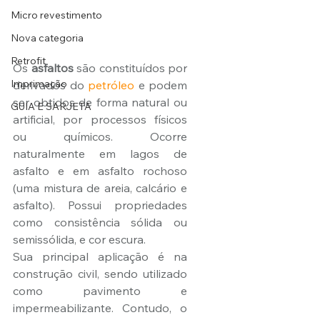
Micro revestimento
Nova categoria
Retrofit
Os 
asfaltos
 são constituídos por 
Imprimação
derivados do 
petróleo
 e podem 
ser obtidos de forma natural ou 
GUIA E SARJETA
artificial, por processos físicos 
ou químicos. Ocorre 
naturalmente em lagos de 
asfalto e em asfalto rochoso 
(uma mistura de areia, calcário e 
asfalto). Possui propriedades 
como consistência sólida ou 
semissólida, e cor escura.
Sua principal aplicação é na 
construção civil, sendo utilizado 
como pavimento e 
impermeabilizante. Contudo, o 