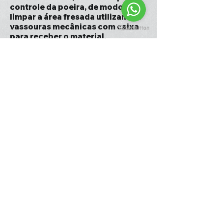
controle da poeira, de modo a
limpar a área fresada utilizam-se
vassouras mecânicas com caixa
para receber o material.
O pavimento removido é
posteriormente reciclado, o que,
tendo em conta os materiais
envolvidos, é altamente benéfico
para o ambiente, para este efeito,
antes de executar a Fresagem de
Asfalto deve-se limpar a sujidade
e resíduos da superfície do
pavimento através de varrimento
mecânico.
Orçamento grátis