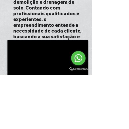
demolição e drenagem de
solo. Contando com
profissionais qualificados e
experientes, o
empreendimento entende a
necessidade de cada cliente,
buscando a sua satisfação e
confiança. Disponibilizamos
também empresas de
pavimentação e obras de
terraplanagem. Por isso,
aproveite a sua chance para
entrar em contato e saber
mais. Nossos atendentes
estão dispostos a sanar todas
as suas dúvidas sobre os
trabalhos oferecidos. Saiba
mais !
Orçamento grátis