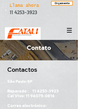
Orçamento
Llama ahora
11 4253-3923
Contato
Contactos
São Paulo-SP
Reparado :
11 4253-3923
Cel Vivo:
11 94075-0816
Correo electrónico: