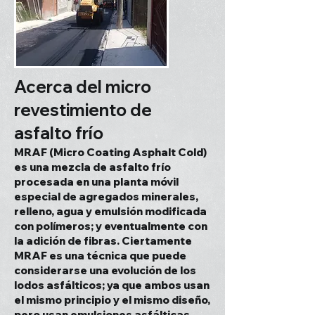
Acerca del micro
revestimiento de
asfalto frío
MRAF (Micro Coating Asphalt Cold)
es una mezcla de asfalto frío
procesada en una planta móvil
especial de agregados minerales,
relleno, agua y emulsión modificada
con polímeros; y eventualmente con
la adición de fibras. Ciertamente
MRAF es una técnica que puede
considerarse una evolución de los
lodos asfálticos; ya que ambos usan
el mismo principio y el mismo diseño,
pero usan emulsiones asfálticas