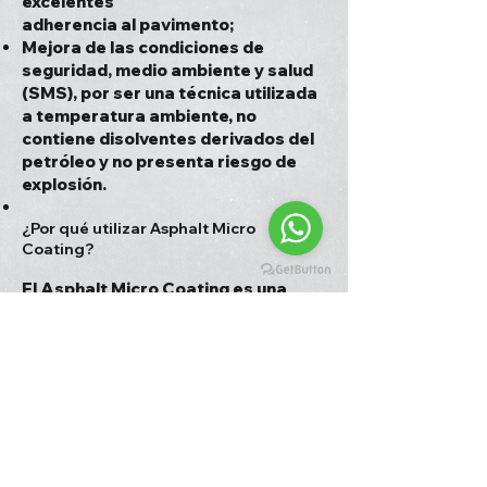
excelentes
adherencia al pavimento;
Mejora de las condiciones de
seguridad, medio ambiente y salud
(SMS), por ser una técnica utilizada
a temperatura ambiente, no
contiene disolventes derivados del
petróleo y no presenta riesgo de
explosión.
¿Por qué utilizar Asphalt Micro
Coating?
El Asphalt Micro Coating es una
moderna tecnología de
pavimentación asfáltica
desarrollada y consagrada en
países de Europa y Estados Unidos;
para la protección
impermeabilizante y
rejuvenecimiento superficial y
estético de pavimentos asfálticos