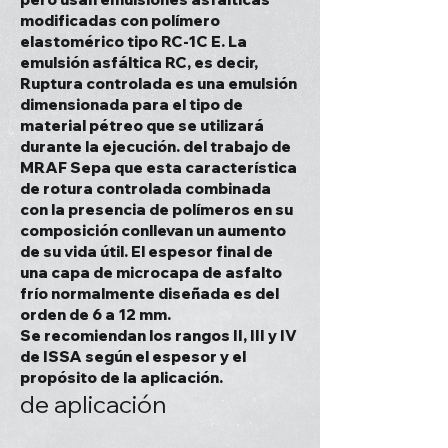
modificadas con polímero
elastomérico tipo RC-1C E. La
emulsión asfáltica RC, es decir,
Ruptura controlada es una emulsión
dimensionada para el tipo de
material pétreo que se utilizará
durante la ejecución. del trabajo de
MRAF Sepa que esta característica
de rotura controlada combinada
con la presencia de polímeros en su
composición conllevan un aumento
de su vida útil. El espesor final de
una capa de microcapa de asfalto
frío normalmente diseñada es del
orden de 6 a 12 mm.
Se recomiendan los rangos II, III y IV
de ISSA según el espesor y el
propósito de la aplicación.
de aplicación