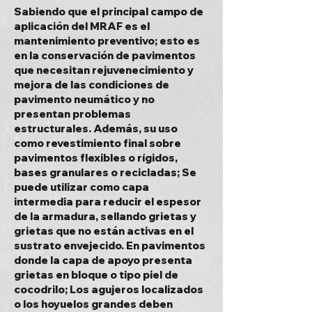
Sabiendo que el principal campo de
aplicación del MRAF es el
mantenimiento preventivo; esto es
en la conservación de pavimentos
que necesitan rejuvenecimiento y
mejora de las condiciones de
pavimento neumático y no
presentan problemas
estructurales. Además, su uso
como revestimiento final sobre
pavimentos flexibles o rígidos,
bases granulares o recicladas; Se
puede utilizar como capa
intermedia para reducir el espesor
de la armadura, sellando grietas y
grietas que no están activas en el
sustrato envejecido. En pavimentos
donde la capa de apoyo presenta
grietas en bloque o tipo piel de
cocodrilo; Los agujeros localizados
o los hoyuelos grandes deben