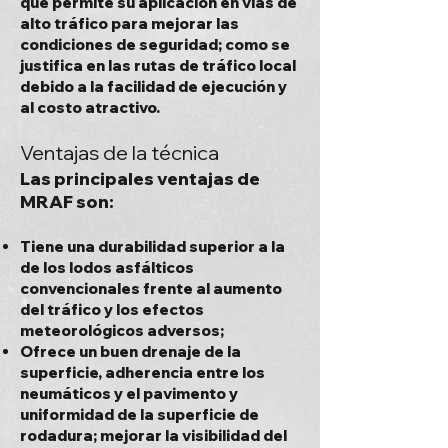
que permite su aplicación en vías de
alto tráfico para mejorar las
condiciones de seguridad; como se
justifica en las rutas de tráfico local
debido a la facilidad de ejecución y
al costo atractivo.
Ventajas de la técnica
Las principales ventajas de
MRAF son:
Tiene una durabilidad superior a la
de los lodos asfálticos
convencionales frente al aumento
del tráfico y los efectos
meteorológicos adversos;
Ofrece un buen drenaje de la
superficie, adherencia entre los
neumáticos y el pavimento y
uniformidad de la superficie de
rodadura; mejorar la visibilidad del