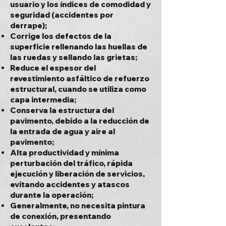
usuario y los índices de comodidad y
seguridad (accidentes por
derrape);
Corrige los defectos de la
superficie rellenando las huellas de
las ruedas y sellando las grietas;
Reduce el espesor del
revestimiento asfáltico de refuerzo
estructural, cuando se utiliza como
capa intermedia;
Conserva la estructura del
pavimento, debido a la reducción de
la entrada de agua y aire al
pavimento;
Alta productividad y mínima
perturbación del tráfico, rápida
ejecución y liberación de servicios,
evitando accidentes y atascos
durante la operación;
Generalmente, no necesita pintura
de conexión, presentando