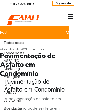
Orçamento
(11) 94075-0816
Post
Todos posts
24 de dez. de 2021
1 min de leitura
Todos posts
Pavimentação de
ASFALTO
Asfalto em
Marketing
Condomínio
Fresagem
Pavimentação de 
lama
Asfalto em Condomínio
noticias
A pavimentação de asfalto em 
asfalto frio
condomínio pode ser feita em 
Sinalização