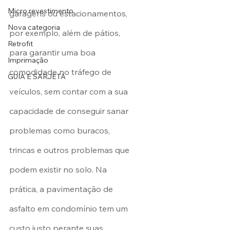
Micro revestimento
garagens ou estacionamentos, 
Nova categoria
por exemplo, além de pátios, 
Retrofit
para garantir uma boa 
Imprimação
comodidade no tráfego de 
GUIA E SARJETA
veículos, sem contar com a sua 
capacidade de conseguir sanar 
problemas como buracos, 
trincas e outros problemas que 
podem existir no solo. Na 
prática, a pavimentação de 
asfalto em condomínio tem um 
custo justo perante suas 