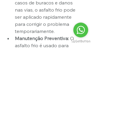
casos de buracos e danos 
nas vias, o asfalto frio pode 
ser aplicado rapidamente 
para corrigir o problema 
temporariamente.
Manutenção Preventiva:
 O 
asfalto frio é usado para 
recapeamento e selagem 
de pequenas fissuras, 
evitando a deterioração da 
superfície pavimentada.
Pavimentação de Pequenas 
Áreas:
 Para locais de menor 
extensão, como calçadas e 
estacionamentos, o asfalto 
frio é uma escolha prática e 
eficaz.
Conclusão