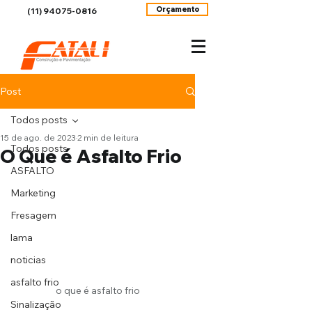
Orçamento
(11) 94075-0816
Post
Todos posts
15 de ago. de 2023
2 min de leitura
Todos posts
O Que é Asfalto Frio
ASFALTO
Marketing
Fresagem
lama
noticias
asfalto frio
o que é asfalto frio
Sinalização