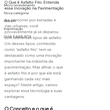
O Que é Asfalto Frio: Entenda 
Micro revestimento
essa Inovação na Pavimentação
Nova categoria
Ao percorrer por estradas e 
Retrofit
vias urbanas, você 
Imprimação
provavelmente já se deparou 
GUIA E SARJETA
com diferentes tipos de asfalto. 
Um desses tipos, conhecido 
como "asfalto frio", tem se 
destacado como uma inovação 
importante na indústria da 
pavimentação. Mas afinal, o que 
é asfalto frio e por que ele está 
ganhando cada vez mais 
espaço? Neste artigo, vamos 
explorar essa tecnologia e suas 
vantagens.
O Conceito e o que é 